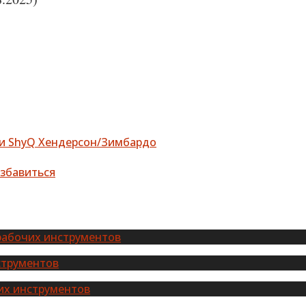
ти ShyQ Хендерсон/Зимбардо
избавиться
рабочих инструментов
струментов
их инструментов