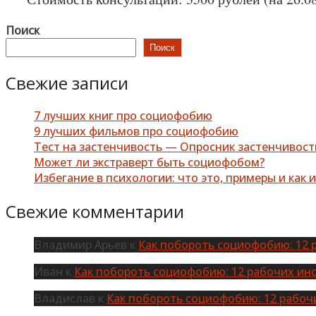
Поиск
Поиск
Свежие записи
7 лучших книг про социофобию
9 лучших фильмов про социофобию
Тест на застенчивость — Опросник застенчивос
Может ли экстраверт быть социофобом?
Избегание в психологии: что это, примеры и как 
Свежие комментарии
Владимир Арьев
к
Как побороть социофобию: 12 
Иван
к
Как побороть социофобию: 12 рабочих ин
Владислав
к
Как побороть социофобию: 12 рабоч