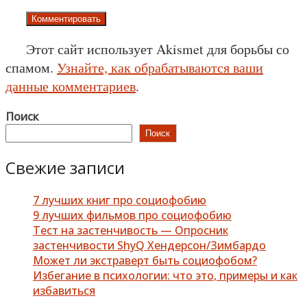
Этот сайт использует Akismet для борьбы со
спамом.
Узнайте, как обрабатываются ваши
данные комментариев
.
Поиск
Поиск
Свежие записи
7 лучших книг про социофобию
9 лучших фильмов про социофобию
Тест на застенчивость — Опросник
застенчивости ShyQ Хендерсон/Зимбардо
Может ли экстраверт быть социофобом?
Избегание в психологии: что это, примеры и как
избавиться