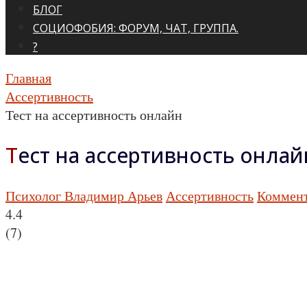
БЛОГ
СОЦИОФОБИЯ: ФОРУМ, ЧАТ, ГРУППА.
?
Главная
Ассертивность
Тест на ассертивность онлайн
Тест на ассертивность онлай
Психолог Владимир Арьев
Ассертивность
Коммент
4.4
(
7
)