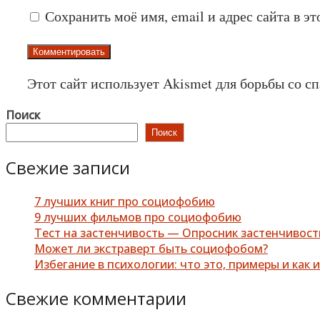
Сохранить моё имя, email и адрес сайта в 
Этот сайт использует Akismet для борьбы со с
Поиск
Поиск
Свежие записи
7 лучших книг про социофобию
9 лучших фильмов про социофобию
Тест на застенчивость — Опросник застенчивос
Может ли экстраверт быть социофобом?
Избегание в психологии: что это, примеры и как 
Свежие комментарии